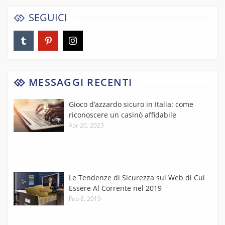
SEGUICI
MESSAGGI RECENTI
Gioco d’azzardo sicuro in Italia: come
riconoscere un casinò affidabile
Apr 20, 2023
Le Tendenze di Sicurezza sul Web di Cui
Essere Al Corrente nel 2019
Feb 8, 2019