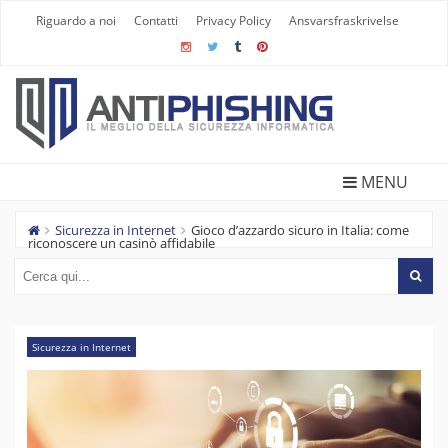
Skip
to
Riguardo a noi
Contatti
Privacy Policy
Ansvarsfraskrivelse
content
MENU
Sicurezza in Internet
Gioco d’azzardo sicuro in Italia: come
riconoscere un casinò affidabile
Sicurezza in Internet