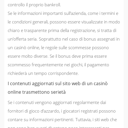
controllo il proprio bankroll.
Se le informazioni importanti sull’azienda, come i termini e
le condizioni generali, possono essere visualizzate in modo
chiaro e trasparente prima della registrazione, si tratta di
un’offerta seria. Soprattutto nel caso di bonus assegnati in
un casinò online, le regole sulle scommesse possono
essere molto diverse. Se il bonus deve prima essere
scommesso frequentemente nei giochi, il pagamento
richiederà un tempo corrispondente.
I contenuti aggiornati sul sito web di un casinò
online trasmettono serietà
Se i contenuti vengono aggiornati regolarmente dai
fornitori di gioco d’azzardo, i giocatori registrati possono
contare su informazioni pertinenti. Tuttavia, i siti web che
non sono ben curati diventano poco interessanti per