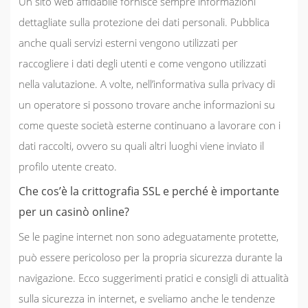
Un sito web affidabile fornisce sempre informazioni
dettagliate sulla protezione dei dati personali. Pubblica
anche quali servizi esterni vengono utilizzati per
raccogliere i dati degli utenti e come vengono utilizzati
nella valutazione. A volte, nell’informativa sulla privacy di
un operatore si possono trovare anche informazioni su
come queste società esterne continuano a lavorare con i
dati raccolti, ovvero su quali altri luoghi viene inviato il
profilo utente creato.
Che cos’è la crittografia SSL e perché è importante
per un casinò online?
Se le pagine internet non sono adeguatamente protette,
può essere pericoloso per la propria sicurezza durante la
navigazione. Ecco suggerimenti pratici e consigli di attualità
sulla sicurezza in internet, e sveliamo anche le tendenze