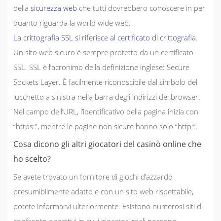
della
sicurezza web
che tutti dovrebbero conoscere in per
quanto riguarda la world wide web.
La crittografia SSL si riferisce al certificato di crittografia
.
Un sito web sicuro è sempre protetto da un certificato
SSL. SSL è l’acronimo della definizione inglese: Secure
Sockets Layer. È facilmente riconoscibile dal simbolo del
lucchetto a sinistra nella barra degli indirizzi del browser.
Nel campo dell’URL, l’identificativo della pagina inizia con
“https:”, mentre le pagine non sicure hanno solo “http:”.
Cosa dicono gli altri giocatori del casinò online che
ho scelto?
Se avete trovato un fornitore di giochi d’azzardo
presumibilmente adatto e con un sito web rispettabile,
potete informarvi ulteriormente. Esistono numerosi siti di
confronto oggettivi in cui i giocatori reali possono