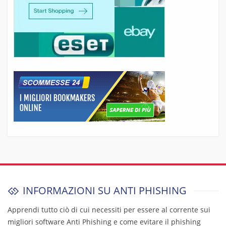
INFORMAZIONI SU ANTI PHISHING
Apprendi tutto ciò di cui necessiti per essere al corrente sui
migliori software Anti Phishing e come evitare il phishing